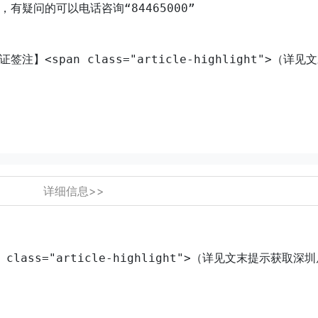
疑问的可以电话咨询“84465000”
<span class="article-highlight">（详
详细信息>>
lass="article-highlight">（详见文末提示获取深