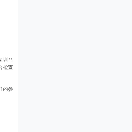
深圳马
合检查
群的参