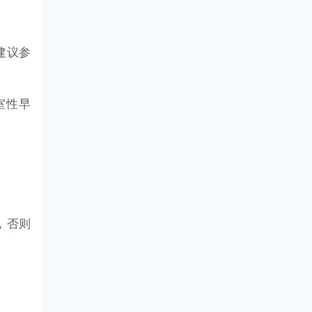
建议参
室性早
，否则