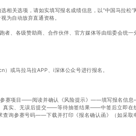
选相关选项，请如实填写报名成绩信息，以“中国马拉松”
者视为自动放弃直通资格。
救跑者、各级赞助商、合作伙伴、官方媒体等由组委会统一
org.cn）或马拉马拉APP、i深体公众号进行报名。
择参赛项目——阅读并确认《风险提示》——填写报名信息
、真实、无误后提交——等待抽签结果——中签后立即在
求查询参赛号码——下载并打印《报名确认函》（如采取