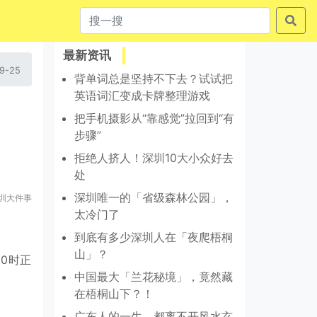
最新资讯
9-25
背单词总是坚持不下去？试试把
英语词汇变成卡牌整理游戏
把手机摄影从“靠感觉”拉回到“有
步骤”
拒绝人挤人！深圳10大小众好去
处
深圳唯一的「省级森林公园」，
圳大件事
太冷门了
到底有多少深圳人在「夜爬梧桐
山」？
10时正
中国最大「兰花秘境」，竟然藏
在梧桐山下？！
广东人的一生，都离不开风水玄