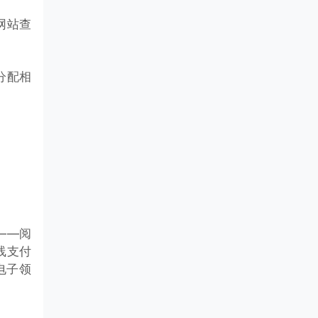
网站查
分配相
——阅
线支付
电子领