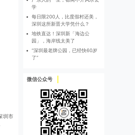
学
每日限200人，比度假村还美，
深圳这所新晋大学凭什么？
地铁直达！深圳新「海边公
园」，海岸线太美了
“深圳最老牌公园，已经快60岁
了”
微信公众号
深圳市
。