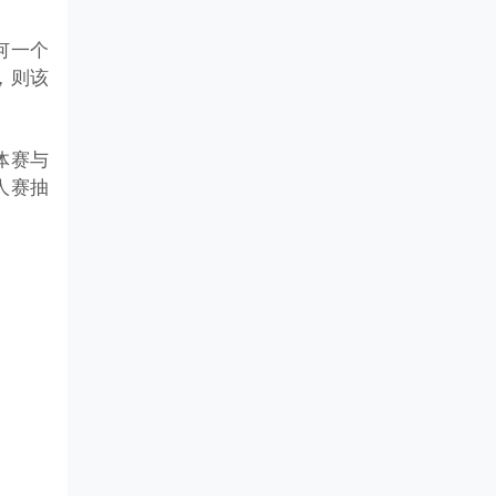
何一个
，则该
体赛与
人赛抽