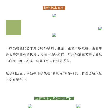
橙色艺术廊亭
一抹亮橙色的艺术廊亭格外吸睛，像是一座城市取景框，画面中
是太子湾独有的风景：大海与绿地相拥，灯塔与浪花私语，邮轮
与白鹭共舞，构成一幅属于蛇口的浪漫景象。
散步到这里，不妨停下步伐在“取景框”稍作休息，将自己纳入这
方美好景色中。
绿茵草坪，多处休憩空间