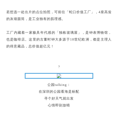
若想选一处出片的点位拍照，可前往「蛇口价值工厂」，4座高耸
的灰墙圆筒，是工业独有的肌理感。
工厂内藏着一家极具年代感的「独栋玻璃屋」，是钟表博物馆，
也是咖啡店。这里的古董时钟大多源于18世纪欧洲，都是主理人
的得意藏品，总价值超亿元！
?
公园talking：
在深圳的公园看海是标配
寻个好天气就出发
心情即刻放晴