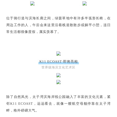
位于骑行道与滨海长廊之间，绿茵草地中有许多半弧形长椅，在
周边工作的人，午后会来这里沿着栈道散散步或躺平小憩，连日
常生活都很像度假，属实羡慕了。
K11 ECOAST·即将亮相
世界级海滨文化艺术区
除了自然风光，太子湾滨海岸线公园融入了丰富的文化元素，紧
邻K11 ECOAST，远远看去，就像一艘航空母舰停靠在太子湾
畔，格外磅礴大气。