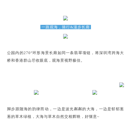
一路观海，骑行&漫步长廊
公园内的270°环形海景长廊如同一条翡翠项链，将深圳湾跨海大
桥和香港群山尽收眼底，观海景视野极佳。
脚步跟随海的韵律而动，一边是波光粼粼的大海，一边是郁郁葱
葱的草木绿植，大海与草木自然交相辉映，好惬意~