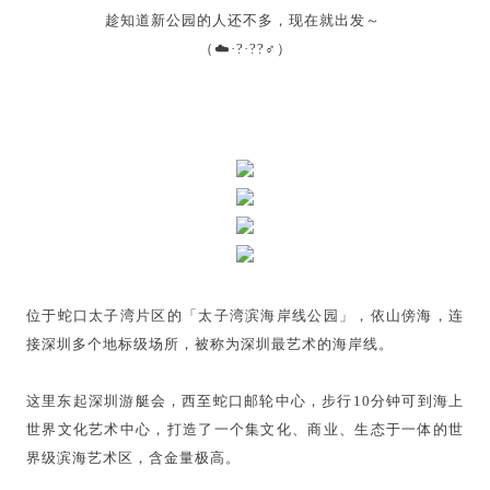
趁知道新公园的人还不多，现在就出发～
（☁️·?·??‍♂️）
位于蛇口太子湾片区的「太子湾滨海岸线公园」，依山傍海，连
接深圳多个地标级场所，被称为深圳最艺术的海岸线。
这里东起深圳游艇会，西至蛇口邮轮中心，步行10分钟可到海上
世界文化艺术中心，打造了一个集文化、商业、生态于一体的世
界级滨海艺术区，含金量极高。