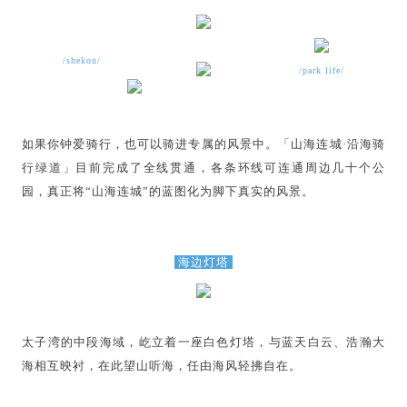
/shekou/
/park life/
如果你钟爱骑行，也可以骑进专属的风景中。「山海连城·沿海骑
行绿道」目前完成了全线贯通，各条环线可连通周边几十个公
园，真正将“山海连城”的蓝图化为脚下真实的风景。
海边灯塔
太子湾的中段海域，屹立着一座白色灯塔，与蓝天白云、浩瀚大
海相互映衬，在此望山听海，任由海风轻拂自在。