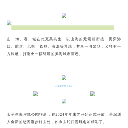
山、海、港、城在此完美共生，以山海的元素相衔接，贯穿港
口、航道、风帆、森林、海岛等景观，共享一湾繁华，又独有一
方静谧，打造出一幅绵延的滨海城市画卷。
/sea·sea·sea/
太子湾海岸线公园很新，在2024年年末才开始正式开放，是深圳
人全新的悠闲漫步好去处，如今去蛇口游玩愈加精彩了。