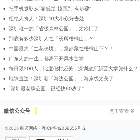
把手机摄影从“靠感觉”拉回到“有步骤”
拒绝人挤人！深圳10大小众好去处
深圳唯一的「省级森林公园」，太冷门了
到底有多少深圳人在「夜爬梧桐山」？
中国最大「兰花秘境」，竟然藏在梧桐山下？！
广东人的一生，都离不开风水玄学
每日限200人，比度假村还美，深圳这所新晋大学凭什么？
地铁直达！深圳新「海边公园」，海岸线太美了
“深圳最老牌公园，已经快60岁了”
微信公众号
点击查看
©2026
酷迈网络
·
粤ICP备12068655号-2