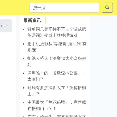
最新资讯
9-25
背单词总是坚持不下去？试试把
英语词汇变成卡牌整理游戏
把手机摄影从“靠感觉”拉回到“有
步骤”
拒绝人挤人！深圳10大小众好去
处
深圳唯一的「省级森林公园」，
太冷门了
到底有多少深圳人在「夜爬梧桐
山」？
中国最大「兰花秘境」，竟然藏
在梧桐山下？！
广东人的一生，都离不开风水玄