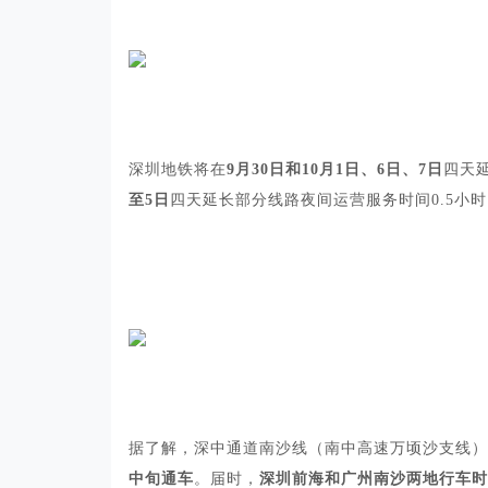
深圳地铁将在
9月30日和10月1日、6日、7日
四天延
至5日
四天延长部分线路夜间运营服务时间0.5小
据了解，深中通道南沙线（南中高速万顷沙支线）
中旬通车
。届时，
深圳前海和广州南沙两地行车时