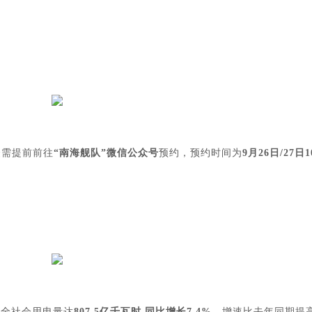
众需提前前往
“南海舰队”微信公众号
预约，预约时间为
9月26日/27日1
圳全社会用电量达
807.5亿千瓦时,同比增长7.4%
，增速比去年同期提高