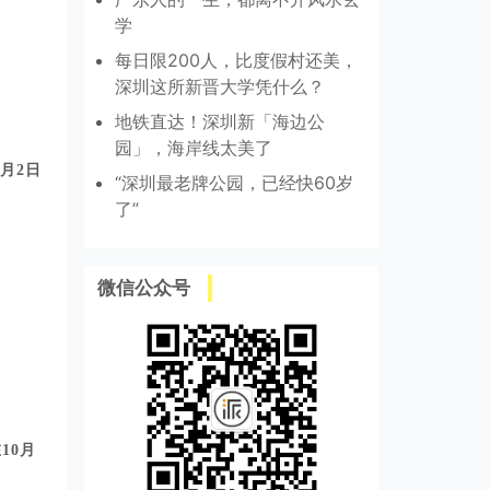
学
每日限200人，比度假村还美，
深圳这所新晋大学凭什么？
地铁直达！深圳新「海边公
园」，海岸线太美了
0月2日
“深圳最老牌公园，已经快60岁
了”
微信公众号
10月