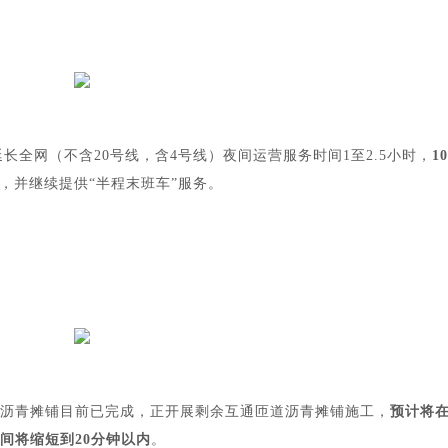
长全网（不含20号线，含4号线）夜间运营服务时间1至2.5小时，
1
时，并继续提供“半程末班车”服务。
沥青摊铺目前已完成，正开展剩余互通匝道沥青摊铺施工，
预计将在
间将缩短到20分钟以内
。