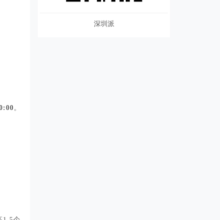
深圳派
0:00
。
1.5个