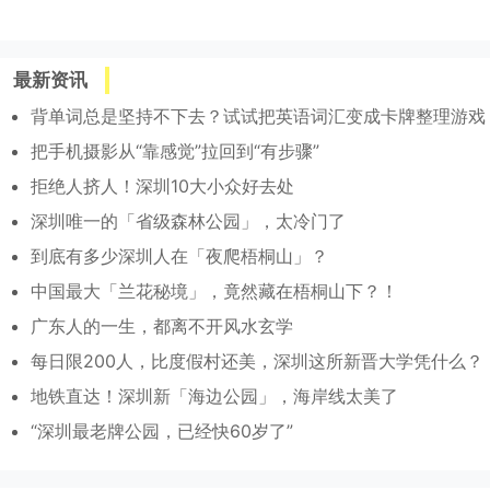
最新资讯
背单词总是坚持不下去？试试把英语词汇变成卡牌整理游戏
把手机摄影从“靠感觉”拉回到“有步骤”
拒绝人挤人！深圳10大小众好去处
深圳唯一的「省级森林公园」，太冷门了
到底有多少深圳人在「夜爬梧桐山」？
中国最大「兰花秘境」，竟然藏在梧桐山下？！
广东人的一生，都离不开风水玄学
每日限200人，比度假村还美，深圳这所新晋大学凭什么？
地铁直达！深圳新「海边公园」，海岸线太美了
“深圳最老牌公园，已经快60岁了”