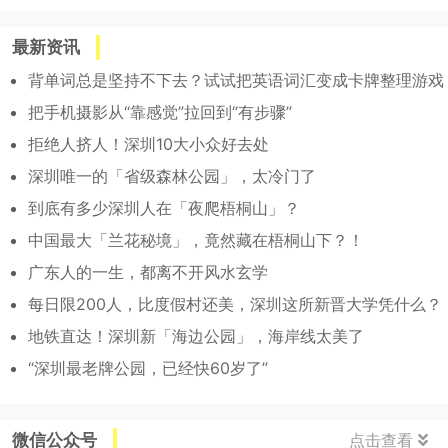
最新资讯
背单词总是坚持不下去？试试把英语词汇变成卡牌整理游戏
把手机摄影从“靠感觉”拉回到“有步骤”
拒绝人挤人！深圳10大小众好去处
深圳唯一的「省级森林公园」，太冷门了
到底有多少深圳人在「夜爬梧桐山」？
中国最大「兰花秘境」，竟然藏在梧桐山下？！
广东人的一生，都离不开风水玄学
每日限200人，比度假村还美，深圳这所新晋大学凭什么？
地铁直达！深圳新「海边公园」，海岸线太美了
“深圳最老牌公园，已经快60岁了”
微信公众号
点击查看