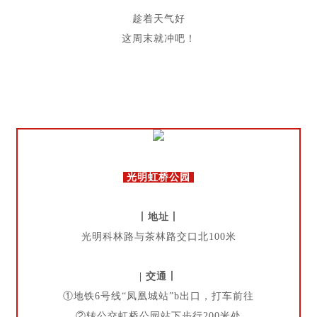
趁着天气好
这周末就冲吧！
光明虹桥公园
丨地址丨
光明科林路与茶林路交口北100米
| 交通丨
①地铁6号线“凤凰城站”b出口，打车前往
②
转公交虹桥公园站下步行200米处