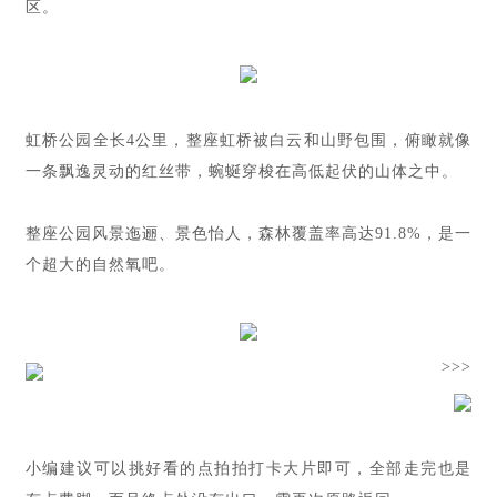
区。
虹桥公园全长4公里，整座虹桥被白云和山野包围，俯瞰就像
一条飘逸灵动的红丝带，蜿蜒穿梭在高低起伏的山体之中。
整座公园风景迤逦、景色怡人，森林覆盖率高达91.8%，是一
个超大的自然氧吧。
>>>
小编建议可以挑好看的点拍拍打卡大片即可，全部走完也是