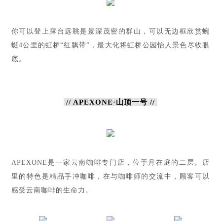
你可以登上露台远眺是景深茂密的群山，可以无边框欣赏蜿
蜒4公里的虹桥“红飘带”，最大化将虹桥公园怡人景色尽收眼
底。
// APEXONE·山顶一号 //
APEXONE是一家云南咖啡专门店，位于月在庭的二层。店
里的特色是精品手冲咖啡，在与咖啡师的交流中，顾客可以
感受云南咖啡的生命力。