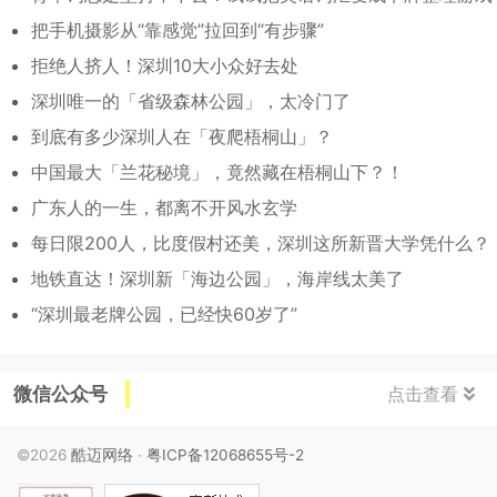
把手机摄影从“靠感觉”拉回到“有步骤”
拒绝人挤人！深圳10大小众好去处
深圳唯一的「省级森林公园」，太冷门了
到底有多少深圳人在「夜爬梧桐山」？
中国最大「兰花秘境」，竟然藏在梧桐山下？！
广东人的一生，都离不开风水玄学
每日限200人，比度假村还美，深圳这所新晋大学凭什么？
地铁直达！深圳新「海边公园」，海岸线太美了
“深圳最老牌公园，已经快60岁了”
微信公众号
点击查看
©2026
酷迈网络
·
粤ICP备12068655号-2