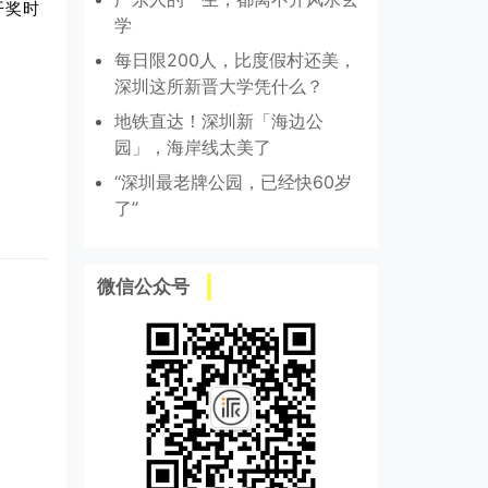
开奖时
学
每日限200人，比度假村还美，
深圳这所新晋大学凭什么？
地铁直达！深圳新「海边公
园」，海岸线太美了
“深圳最老牌公园，已经快60岁
了”
微信公众号