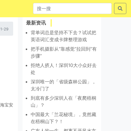
最新资讯
1-29
背单词总是坚持不下去？试试把
英语词汇变成卡牌整理游戏
把手机摄影从“靠感觉”拉回到“有
步骤”
拒绝人挤人！深圳10大小众好去
处
深圳唯一的「省级森林公园」，
太冷门了
到底有多少深圳人在「夜爬梧桐
海宝安
山」？
中国最大「兰花秘境」，竟然藏
在梧桐山下？！
广东人的一生，都离不开风水玄