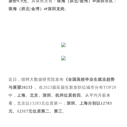
票价9.9元
。具体班次有：
珠海（拱北/金湾）⇄深圳市区
；
珠海（拱北/金湾）⇄深圳龙岗
。
近日，猎聘大数据研究院发布
《全国高校毕业生就业趋势
与展望2023》
。在2023届应届生新发职位城市分布TOP20
中，
上海、北京、深圳、杭州位居前四
。从平均月薪来
看，北京以13283元位居第一；
深圳、上海分别以12783
元、12317元位居第二、第三
。