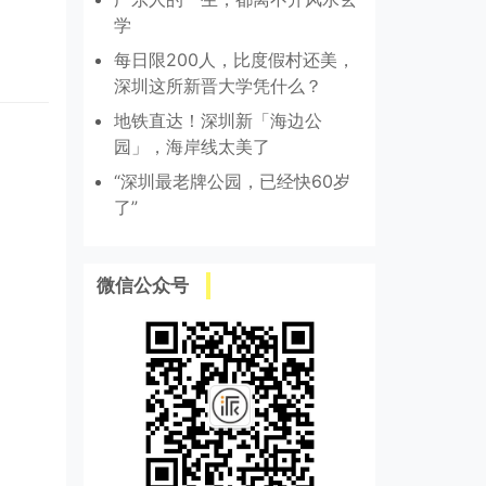
学
每日限200人，比度假村还美，
深圳这所新晋大学凭什么？
地铁直达！深圳新「海边公
园」，海岸线太美了
“深圳最老牌公园，已经快60岁
了”
微信公众号