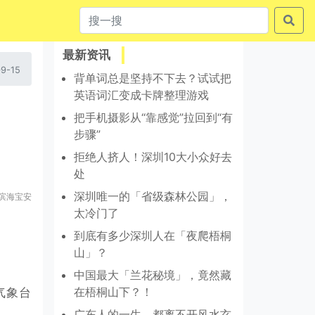
最新资讯
9-15
背单词总是坚持不下去？试试把
英语词汇变成卡牌整理游戏
把手机摄影从“靠感觉”拉回到“有
步骤”
拒绝人挤人！深圳10大小众好去
处
深圳唯一的「省级森林公园」，
滨海宝安
太冷门了
到底有多少深圳人在「夜爬梧桐
山」？
中国最大「兰花秘境」，竟然藏
在梧桐山下？！
气象台
广东人的一生，都离不开风水玄