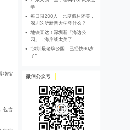
学
每日限200人，比度假村还美，
深圳这所新晋大学凭什么？
地铁直达！深圳新「海边公
园」，海岸线太美了
“深圳最老牌公园，已经快60岁
了”
博物馆
微信公众号
，包含