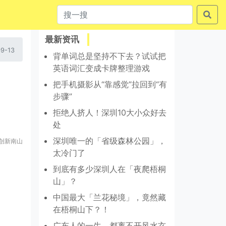
最新资讯
9-13
背单词总是坚持不下去？试试把
英语词汇变成卡牌整理游戏
把手机摄影从“靠感觉”拉回到“有
步骤”
拒绝人挤人！深圳10大小众好去
处
深圳唯一的「省级森林公园」，
创新南山
太冷门了
到底有多少深圳人在「夜爬梧桐
山」？
中国最大「兰花秘境」，竟然藏
在梧桐山下？！
广东人的一生，都离不开风水玄