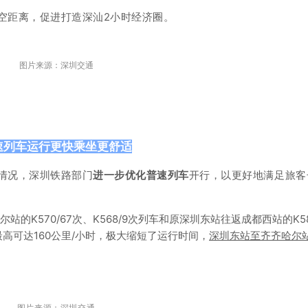
空距离，促进打造深汕2小时经济圈。
图片来源：深圳交通
速列车运行更快乘坐更舒适
际情况，深圳铁路部门
进一步优化普速列车
开行，以更好地满足旅客
站的K570/67次、K568/9次列车和原深圳东站往返成都西站的K58
速最高可达160公里/小时，极大缩短了运行时间，
深圳东站至齐齐哈尔
图片来源：深圳交通