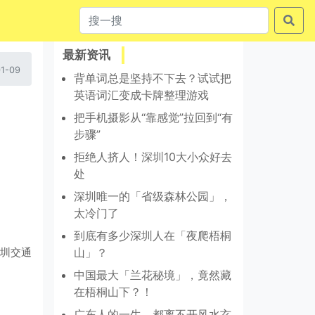
最新资讯
1-09
背单词总是坚持不下去？试试把
英语词汇变成卡牌整理游戏
把手机摄影从“靠感觉”拉回到“有
步骤”
拒绝人挤人！深圳10大小众好去
处
深圳唯一的「省级森林公园」，
太冷门了
到底有多少深圳人在「夜爬梧桐
圳交通
山」？
中国最大「兰花秘境」，竟然藏
在梧桐山下？！
广东人的一生，都离不开风水玄