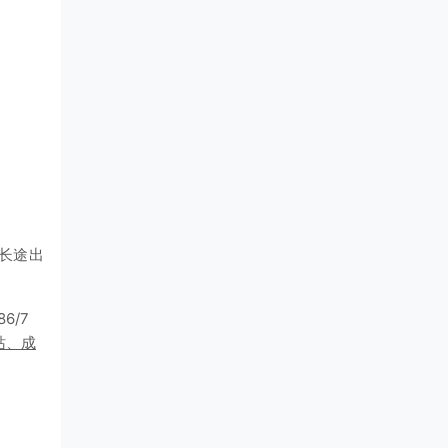
长途出
6/7
站、成