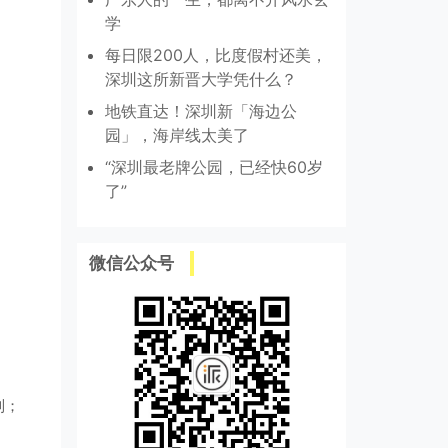
学
每日限200人，比度假村还美，
深圳这所新晋大学凭什么？
地铁直达！深圳新「海边公
园」，海岸线太美了
“深圳最老牌公园，已经快60岁
了”
微信公众号
列；