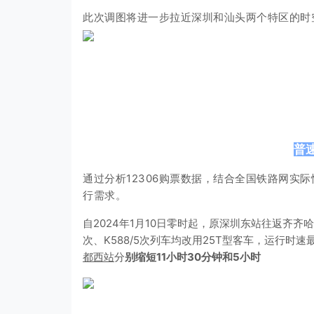
此次调图将进一步拉近深圳和汕头两个特区的时
普
通过分析12306购票数据，结合全国铁路网实
行需求。
自2024年1月10日零时起，原深圳东站往返齐齐哈尔
次、K588/5次列车均改用25T型客车，运行时
都西站
分
别缩短11小时30分钟和5小时