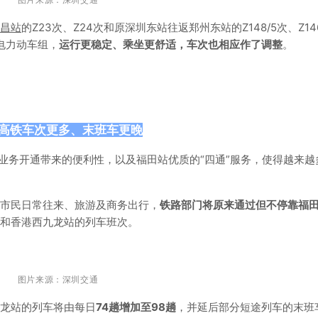
昌站
的Z23次、Z24次和原深圳东站往返郑州东站的Z148/5次、Z146
型电力动车组，
运行更稳定、乘坐更舒适，车次也相应作了调整
。
高铁车次更多、末班车更晚
签业务开通带来的便利性，以及福田站优质的“四通”服务，使得越来越
市民日常往来、旅游及商务出行，
铁路部门将原来通过但不停靠福
和香港西九龙站的列车班次。
图片来源：深圳交通
九龙站的列车将由每日
74趟增加至98趟
，并延后部分短途列车的末班