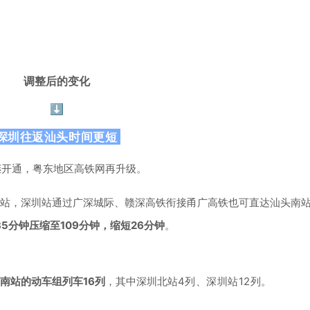
调整后的变化
⬇️
深圳往返汕头时间更短
相继开通，粤东地区高铁网再升级。
站，深圳站通过广深城际、赣深高铁衔接甬广高铁也可直达汕头南
35分钟压缩至109分钟，缩短26分钟
。
南站的动车组列车16列
，其中深圳北站4
列、深圳站12列。