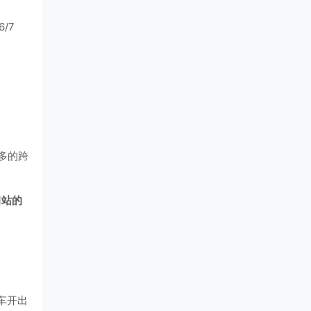
/7
多的跨
田站的
车开出