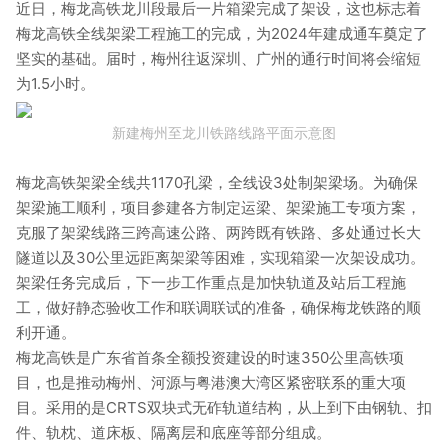
近日，梅龙高铁龙川段最后一片箱梁完成了架设，这也标志着
梅龙高铁全线架梁工程施工的完成，为2024年建成通车奠定了
坚实的基础。届时，梅州往返深圳、广州的通行时间将会缩短
为1.5小时。
新建梅州至龙川铁路线路平面示意图
梅龙高铁架梁全线共1170孔梁，全线设3处制架梁场。为确保
架梁施工顺利，项目参建各方制定运梁、架梁施工专项方案，
克服了架梁线路三跨高速公路、两跨既有铁路、多处通过长大
隧道以及30公里远距离架梁等困难，实现箱梁一次架设成功。
架梁任务完成后，下一步工作重点是加快轨道及站后工程施
工，做好静态验收工作和联调联试的准备，确保梅龙铁路的顺
利开通。
梅龙高铁是广东省首条全额投资建设的时速350公里高铁项
目，也是推动梅州、河源与粤港澳大湾区紧密联系的重大项
目。采用的是CRTS双块式无砟轨道结构，从上到下由钢轨、扣
件、轨枕、道床板、隔离层和底座等部分组成。