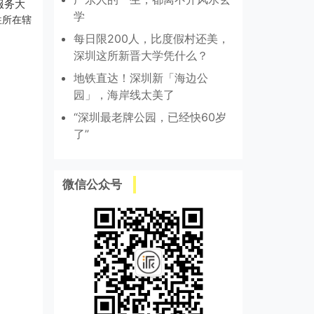
服务大
学
往所在辖
每日限200人，比度假村还美，
深圳这所新晋大学凭什么？
地铁直达！深圳新「海边公
园」，海岸线太美了
“深圳最老牌公园，已经快60岁
了”
微信公众号