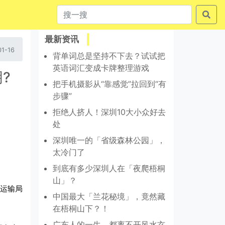
最新资讯
1-16
背单词总是坚持不下去？试试把
英语词汇变成卡牌整理游戏
?
把手机摄影从“靠感觉”拉回到“有
步骤”
拒绝人挤人！深圳10大小众好去
处
深圳唯一的「省级森林公园」，
太冷门了
到底有多少深圳人在「夜爬梧桐
山」？
运输局
中国最大「兰花秘境」，竟然藏
在梧桐山下？！
广东人的一生，都离不开风水玄