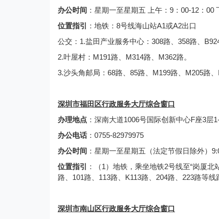
办公时间
：星期一至星期五 上午：9：00-12：00
位置指引
：
地铁：8号线海山站A1或A2出口
公交：1.盐田产业服务中心：308路、358路、B92
2.叶屋村：M191路、M314路、M362路。
3.沙头角邮局：68路、85路、M199路、M205路、
深圳市福田区行政服务大厅综合窗口
办理地点
：深南大道1006号国际创新中心F座3层1-1
办公电话
：0755-82979975
办公时间
：星期一至星期五（法定节假日除外）9:00-12
位置指引
：（1）地铁，乘坐地铁2号线至“岗厦北站
路、101路、113路、K113路、204路、223
深圳市南山区行政服务大厅综合窗口