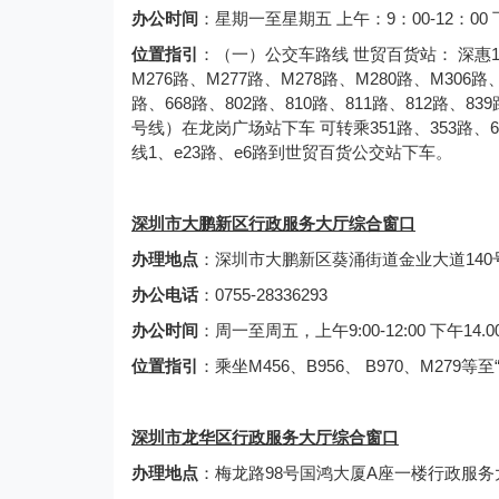
办公时间
：星期一至星期五 上午：9：00-12：00
位置指引
：（一）公交车路线 世贸百货站： 深惠1线
M276路、M277路、M278路、M280路、M306路、
路、668路、802路、810路、811路、812路、
号线）在龙岗广场站下车 可转乘351路、353路、668路
线1、e23路、e6路到世贸百货公交站下车。
深圳市大鹏新区行政服务大厅综合窗口
办理地点
：深圳市大鹏新区葵涌街道金业大道140号
办公电话
：0755-28336293
办公时间
：周一至周五，上午9:00-12:00 下午14.0
位置指引
：乘坐M456、B956、 B970、M279
深圳市龙华区行政服务大厅综合窗口
办理地点
：梅龙路98号国鸿大厦A座一楼行政服务大