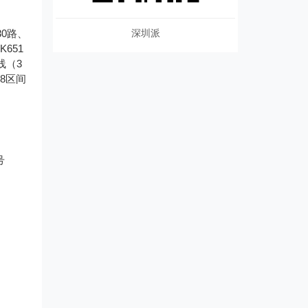
深圳派
30路、
K651
线（3
68区间
号