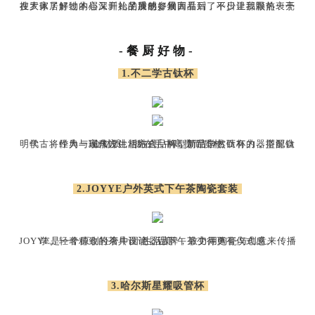
在大体了解过本届深圳礼品展的参展商品后，平日里那颗热衷于搜罗家居好物的心又开始了躁动，只因看到了不少让我眼前一亮的质感好物。
-餐厨好物-
1.不二学古钛杯
「学古」作为一家东方生活方式品牌，新品学古钛杯的器型源自明代，将经典与现代设计相结合，杯型简洁自然而有力，搭配钛金材质， 握在手中高贵而质朴
2.JOYYE户外英式下午茶陶瓷套装
学。轻奢精致的茶具设计，让下午茶变得更有仪式感。
JOYYE是一个原创轻奢中国瓷器品牌，致力用陶瓷与创意来传播生活美
3.哈尔斯星耀吸管杯