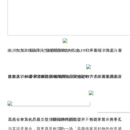
在得知第31届深圳礼品展即将在10月20-23日开幕时，我是兴奋的。作为深圳极具人气的礼品展之一，自1993年首届举办后，至今已有31年的历史。
在深入了解后，才发现原来深圳礼品展也被称为「中国礼品家居旗舰展」，是中国极具影响力的礼品展会之一。本届的参展企业已多达
5500多家
，所涉及领域横跨了文创、IP产品、家居用品、数码、小家电等30余个品类。
虽然被称为礼品展，但所展出的产品类型并不拘泥于简单的手工艺品，丰富的产品类型，能应用在原创设计、智能家居、商务礼赠等多种场景。
与其说是展会，我更愿意称它为一场「高颜值家居好物的创意盛宴」。