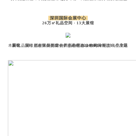
深圳国际会展中心
26万㎡礼品空间 · 13大展馆
本届礼品展依然在深圳国际会展中心举办，将同时开放
13个主题展馆
，届时，这里会变成一个总面积达
巨型礼品空间，那些天马行空的产品构思都会在此具现。
260000㎡