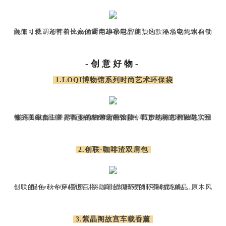
九阳，低调却性价比高的厨用小家电品牌，这款隔水电炖锅不仅颜值可爱，还有着长效保温、24小时智能预约、不溢锅无水自动断电等功能。
-创意好物-
1.LOQI博物馆系列时尚艺术环保袋
德国LOQI品牌，早已被各种时尚杂志种草了它家的环保袋。所有的图案都由世界各地的艺术大师设计，巧妙地将艺术性与实用性完美融合，并把很多博物馆里的馆藏、城市的标志都融进了设计之中。
2.创联·咖啡渣双肩包
创联的after coffee系列，将咖啡渣循环再利用制成包包，原木风配色 秋冬穿搭也百搭，简洁却精致的环保时尚单品。
3.紫晶阁故宫车载香薰