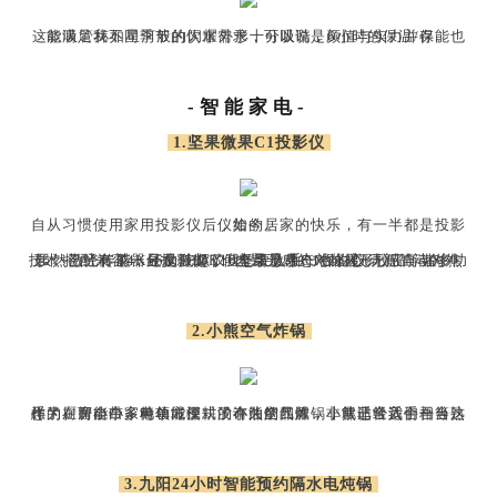
这款吸管杯如星河般的闪耀外形十分吸睛，6小时的保温/保能也能满足我不同季节的饮水需求，可以说是颜值与实力并存。
-智能家电-
1.坚果微果C1投影仪
自从习惯使用家用投影仪后，如今居家的快乐，有一半都是投影仪给的。
虽然已经有了一台投影仪，但坚果微果C1投影仪清新简洁的外形，搭配兼容4K显示+HDR10全场景动态对比度+无感自动对焦技术+激光传感器+6向陀螺仪+内置无感的六向梯形校正等诸多功能，还是激起了我想要入手一台的心。
2.小熊空气炸锅
作为在智能小家电领域深耕了许久的品牌，小熊已经我们相当熟悉了。而自带多种功能模式的小熊空气炸锅，就非常适合吾等这样的厨房小白，简单方便，没有油烟四溅，非常适合入手一台。
3.九阳24小时智能预约隔水电炖锅