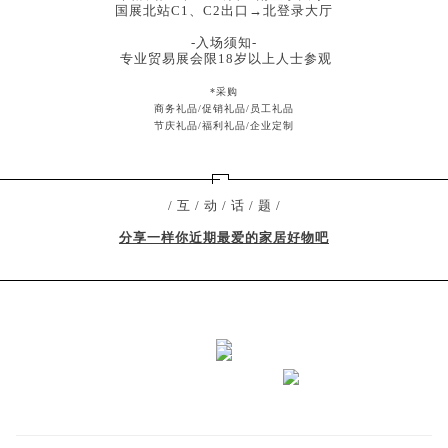
国展北站C1、C2出口→北登录大厅
-入场须知-
专业贸易展会限18岁以上人士参观
*采购
商务礼品/促销礼品/员工礼品
节庆礼品/福利礼品/企业定制
/ 互 / 动 / 话 / 题 /
分享一样你近期最爱的家居好物吧