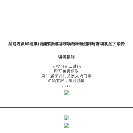
同期还会举行
第12届深圳国际移动电子展/第7届深圳礼品、消费品包装及印刷展。
我已开始期待，在流线型的场馆穹顶之下，到时会迸发出多少奇妙的观展体验。
-读者福利-
长按识别二维码
即可免费领取
第31届深圳礼品展入场门票
名额有限，限时领取
↓↓↓↓