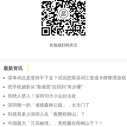
长按或扫码关注
最新资讯
背单词总是坚持不下去？试试把英语词汇变成卡牌整理游戏
把手机摄影从“靠感觉”拉回到“有步骤”
拒绝人挤人！深圳10大小众好去处
深圳唯一的「省级森林公园」，太冷门了
到底有多少深圳人在「夜爬梧桐山」？
中国最大「兰花秘境」，竟然藏在梧桐山下？！