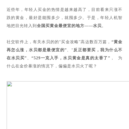
近些年，年轻人买金的热情是越来越高了，目前看来只涨不
跌的黄金，最好是能囤多少，就囤多少。于是，年轻人机智
地把目光转入到
全国买黄金最便宜的地方——水贝
。
社交软件上，有关水贝的的“买金攻略”高达数百万篇，
“黄金
再怎么涨，水贝都是最便宜的”
、“
反正都要买，我为什么不
在水贝买”
、
“529一克入手，水贝黄金是真的太香了”
， 为
什么在金价暴涨的情况下，偏偏是水贝火了呢？