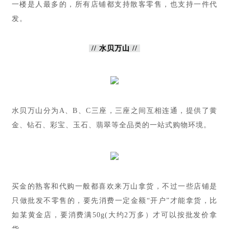
一楼是人最多的，所有店铺都支持散客零售，也支持一件代
发。
// 水贝万山 //
水贝万山分为A、B、C三座，三座之间互相连通，提供了黄
金、钻石、彩宝、玉石、翡翠等全品类的一站式购物环境。
买金的熟客和代购一般都喜欢来万山拿货，不过一些店铺是
只做批发不零售的，要先消费一定金额“开户”才能拿货，比
如某黄金店，要消费满50g(大约2万多）才可以按批发价拿