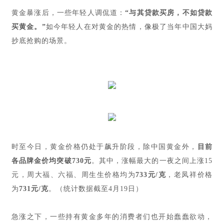
黄金暴涨后，一些年轻人调侃道：
“与其贷款买房，不如贷款
买黄金。”
如今年轻人在对黄金的热情，像极了当年中国大妈
抄底抢购的场景。
时至今日，黄金价格仍处于飙升阶段，除中国黄金外，
目前
各品牌金价均突破730元
。其中，涨幅最大的一夜之间上涨15
元，周大福、六福、周生生价格均为
733元/克
，老凤祥价格
为
731元/克
。（统计数据截至4月19日）
急涨之下，一些持有黄金多年的消费者们也开始蠢蠢欲动，