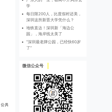
学
每日限200人，比度假村还美，
深圳这所新晋大学凭什么？
地铁直达！深圳新「海边公
园」，海岸线太美了
“深圳最老牌公园，已经快60岁
了”
微信公众号
和公共