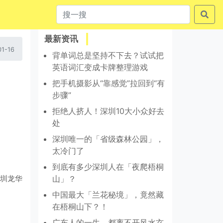
最新资讯
1-16
背单词总是坚持不下去？试试把
英语词汇变成卡牌整理游戏
把手机摄影从“靠感觉”拉回到“有
步骤”
拒绝人挤人！深圳10大小众好去
处
深圳唯一的「省级森林公园」，
太冷门了
到底有多少深圳人在「夜爬梧桐
圳龙华
山」？
中国最大「兰花秘境」，竟然藏
在梧桐山下？！
广东人的一生，都离不开风水玄