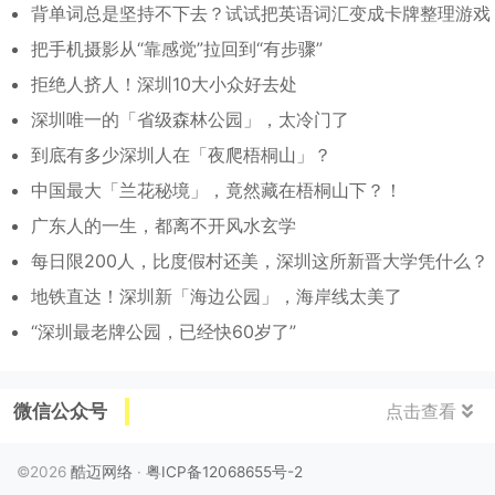
背单词总是坚持不下去？试试把英语词汇变成卡牌整理游戏
把手机摄影从“靠感觉”拉回到“有步骤”
拒绝人挤人！深圳10大小众好去处
深圳唯一的「省级森林公园」，太冷门了
到底有多少深圳人在「夜爬梧桐山」？
中国最大「兰花秘境」，竟然藏在梧桐山下？！
广东人的一生，都离不开风水玄学
每日限200人，比度假村还美，深圳这所新晋大学凭什么？
地铁直达！深圳新「海边公园」，海岸线太美了
“深圳最老牌公园，已经快60岁了”
微信公众号
点击查看
©2026
酷迈网络
·
粤ICP备12068655号-2