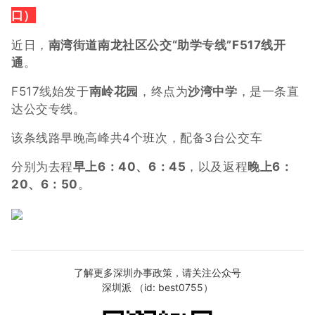
）
口
近日，
南湾街道南龙社区公交“助学专线”F517线开
通
。
F517线始发于
南岭花园
，终点为
沙湾中学
，是一条直
达公交专线。
该条线路早晚高峰共4个班次，配备3台公交车
分别为去程
早上6：40、6：45
，以及返程
晚上6：
20、6：50
。
了解更多深圳办事政策，请关注公众号
深圳派 （id: best0755）