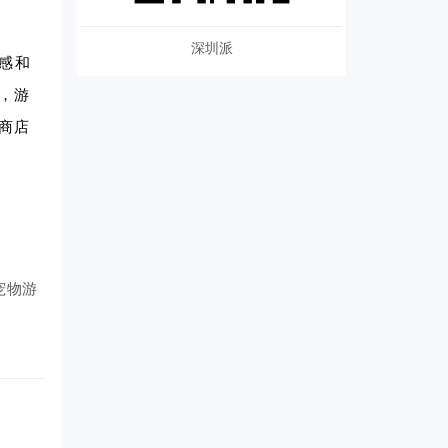
深圳派
感和
，游
商店
宠物游