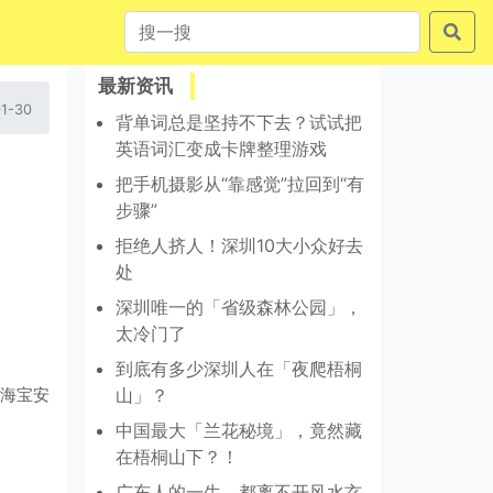
最新资讯
1-30
背单词总是坚持不下去？试试把
英语词汇变成卡牌整理游戏
把手机摄影从“靠感觉”拉回到“有
步骤”
拒绝人挤人！深圳10大小众好去
处
深圳唯一的「省级森林公园」，
太冷门了
到底有多少深圳人在「夜爬梧桐
海宝安
山」？
中国最大「兰花秘境」，竟然藏
在梧桐山下？！
广东人的一生，都离不开风水玄