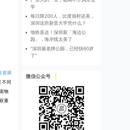
学
每日限200人，比度假村还美，
深圳这所新晋大学凭什么？
地铁直达！深圳新「海边公
园」，海岸线太美了
“深圳最老牌公园，已经快60岁
了”
目前深
微信公众号
足不同
宠物
双重