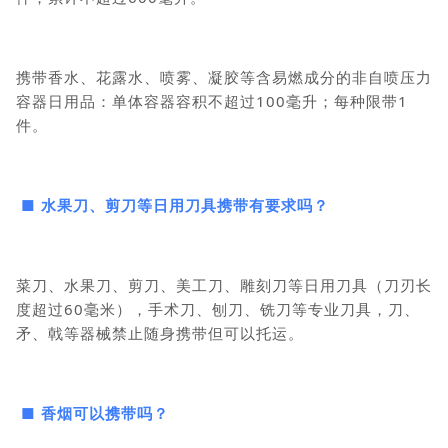
携带香水、花露水、喷雾、凝胶等含易燃成分的非自喷压力
容器日用品：单体容器容积不超过100毫升；每种限带1
件。
■ 水果刀、剪刀等日用刀具携带有要求吗？
菜刀、水果刀、剪刀、美工刀、雕刻刀等日用刀具（刀刃长
度超过60毫米），手术刀、刨刀、铣刀等专业刀具，刀、
矛、戟等器械禁止随身携带但可以托运。
■ 香烟可以携带吗？