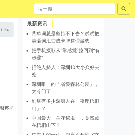
最新资讯
1-24
背单词总是坚持不下去？试试把
英语词汇变成卡牌整理游戏
把手机摄影从“靠感觉”拉回到“有
步骤”
拒绝人挤人！深圳10大小众好去
处
深圳唯一的「省级森林公园」，
太冷门了
到底有多少深圳人在「夜爬梧桐
山」？
警察局
中国最大「兰花秘境」，竟然藏
在梧桐山下？！
广东人的一生，都离不开风水玄