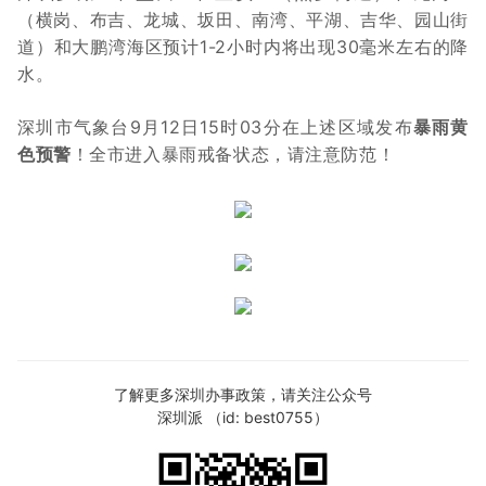
（横岗、布吉、龙城、坂田、
南湾、平湖、吉华、园山街
道）
和大鹏湾海区预计
1-2小时内将出现30毫米左右的降
水。
深圳市气象台9月12日15时03分
在上述区域发布
暴雨黄
色预警
！
全市进入暴雨戒备状态，
请注意防范！
了解更多深圳办事政策，请关注公众号
深圳派 （id: best0755）