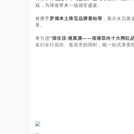
戏，为球迷带来一场感官盛宴。
将携手
罗湖本土珠宝品牌喜钻等
，展示水贝黄
景。
将引进
“深生活·港真滴——深港双向十大网红
友们在行花街、逛花市的同时，能一站式享受