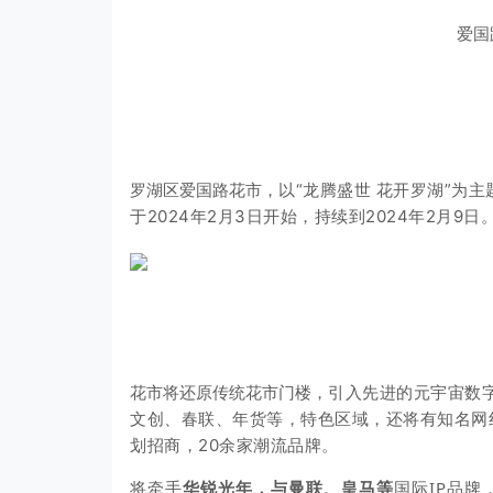
爱国
罗湖区爱国路花市，
以“龙腾盛世 花开罗湖”为
于2024年2月3日开始，持续到2024年2月9日
花市将还原传统花市门楼，
引入先进的元宇宙数字
文创、春联、年货等，特色区域，还将有知名网
划招商，20余家潮流品牌。
将牵手
华锐光年，与曼联、皇马等
国际IP品牌