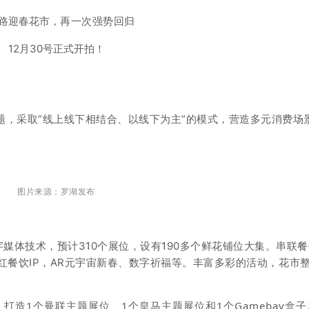
路迎春花市，
再一次强势回归
12月30号正式开拍！
2024年
主题，采取“线上线下相结合、以线下为主”的模式，营造多元消费场
。
图片来源：罗湖发布
媒体技术，预计310个展位，设有190多个鲜花铺位大集。串联
红餐饮IP，AR元宇宙新春、数字祈福等。丰富多彩的活动，花市
，打造1个曼联主题展位、1个皇马主题展位和1个Gamebay盒