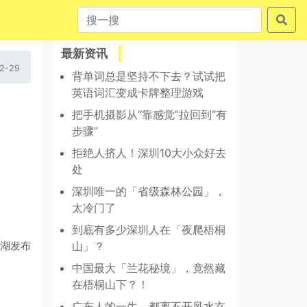
最新资讯
2-29
背单词总是坚持不下去？试试把
英语词汇变成卡牌整理游戏
把手机摄影从“靠感觉”拉回到“有
步骤”
拒绝人挤人！深圳10大小众好去
处
深圳唯一的「省级森林公园」，
太冷门了
到底有多少深圳人在「夜爬梧桐
湖发布
山」？
中国最大「兰花秘境」，竟然藏
在梧桐山下？！
广东人的一生，都离不开风水玄