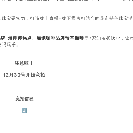
金珠宝硬实力，打造线上直播+线下零售相结合的花市特色珠宝
品牌”鲍师傅糕点
、
连锁咖啡品牌瑞幸咖啡
等7家知名餐饮IP，让
吃喝玩乐。
注意啦！
12月30号开始竞拍
竞拍信息
⬇️