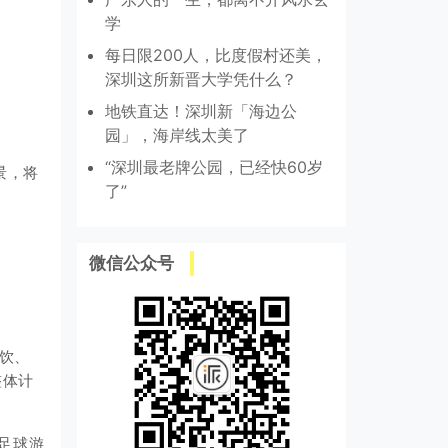
学
每日限200人，比度假村还美，
深圳这所新晋大学凭什么？
地铁直达！深圳新「海边公
园」，海岸线太美了
“深圳最老牌公园，已经快60岁
景，将
了”
微信公众号
餐饮、
整体计
子足球游