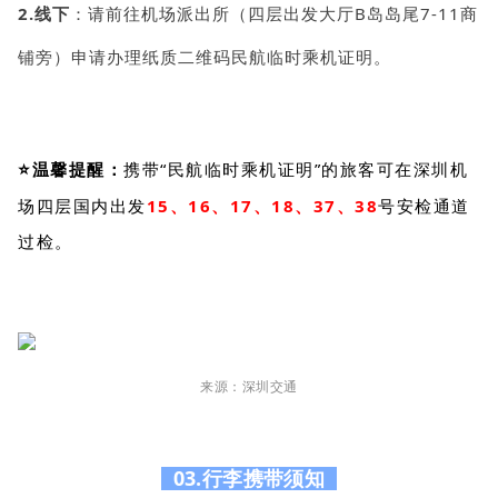
2.线下
：请前往机场派出所（四层出发大厅B岛岛尾7-11商
铺旁
）
申请办理纸质二维码民航临时乘机证明。
⭐温馨提醒：
携带“民航临时乘机证明”的旅客可在深圳机
场四层国内出发
15、16、17、18、37、38
号安检通道
过检。
来源：深圳交通
03.行李携带须知