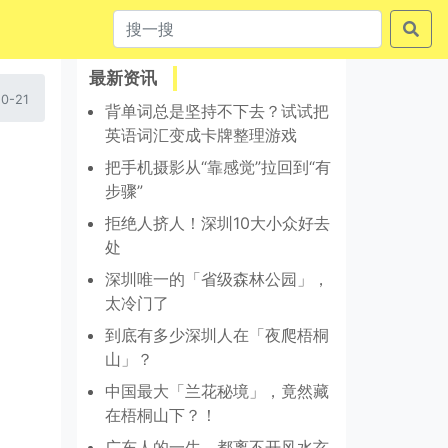
最新资讯
0-21
背单词总是坚持不下去？试试把
英语词汇变成卡牌整理游戏
把手机摄影从“靠感觉”拉回到“有
步骤”
拒绝人挤人！深圳10大小众好去
处
深圳唯一的「省级森林公园」，
太冷门了
到底有多少深圳人在「夜爬梧桐
山」？
中国最大「兰花秘境」，竟然藏
在梧桐山下？！
广东人的一生，都离不开风水玄