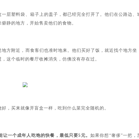
这一层塑料袋、箱子上的盖子，都已经完全打开了。他们在公路边、
来僻静的地方，开始售卖他们的食物。
老地方附近，而食客们也准时地来。他们买好了饭，就近找个地方坐
过，这个临时的餐厅收摊消失，仿佛没有存在过。
烧好，买来就像开盲盒一样，吃到什么菜完全随机的。
能让一个成年人吃饱的快餐，最低只要5元
。
如果你想“奢侈”一把，