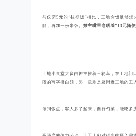
与仅需5元的“挂壁饭”相比，工地盒饭足够
腿，再加一份米饭。
摊主嘴里念叨着“13元随
工地小食堂大多由摊主推着三轮车，在工地门
段的写字楼白领，另一拨则是及附近工地的工
每到饭点，客人多了起来，自行勺菜，能吃多
高强度的体力劳动，让工人们对碳水的摄入需