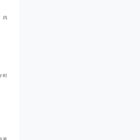
、鸡
午时
既要