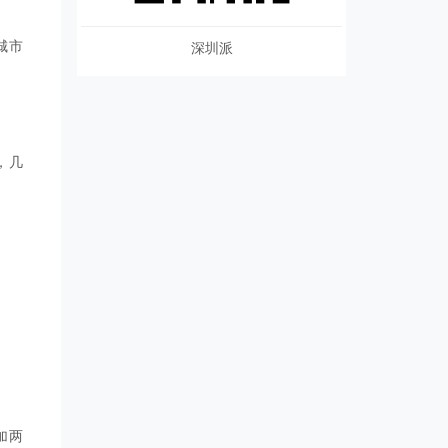
城市
深圳派
，几
加两