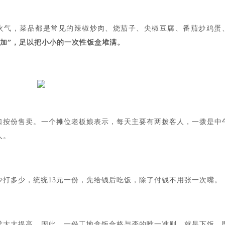
烟火气，菜品都是常见的辣椒炒肉、烧茄子、尖椒豆腐、番茄炒鸡蛋
便加”，足以把小小的一次性饭盒堆满。
口按份售卖。一个摊位老板娘表示，每天主要有两拨客人，一拨是中
人。
少打多少，统统13元一份，先给钱后吃饭，除了付钱不用张一次嘴。
求大大提高。因此，一份工地盒饭合格与否的唯一准则，就是下饭。