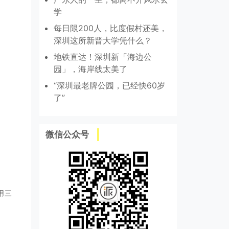
学
每日限200人，比度假村还美，
深圳这所新晋大学凭什么？
地铁直达！深圳新「海边公
园」，海岸线太美了
“深圳最老牌公园，已经快60岁
了”
微信公众号
用三