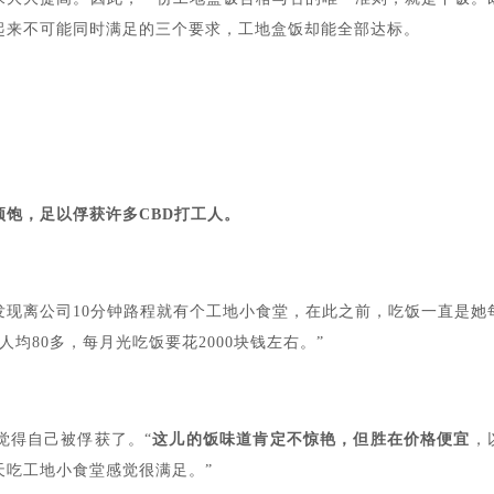
起来不可能同时满足的三个要求，工地盒饭却能全部达标。
饱，足以俘获许多CBD打工人。
发现离公司10分钟路程就有个工地小食堂，在此之前，吃饭一直是她
均80多，每月光吃饭要花2000块钱左右。”
觉得自己被俘获了。“
这儿的饭味道肯定不惊艳，但胜在价格便宜
，
天吃工地小食堂感觉很满足。”