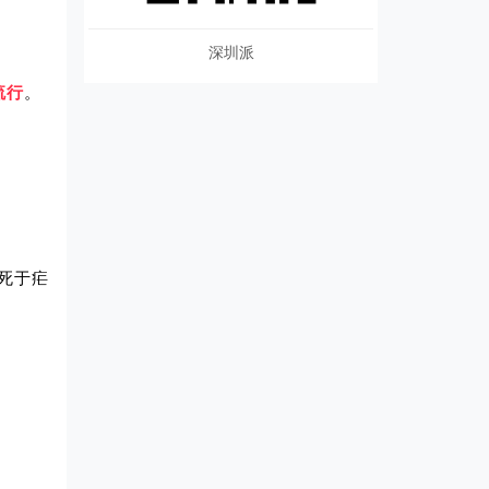
深圳派
流行
。
人死于疟