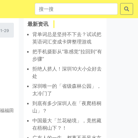
最新资讯
1-29
背单词总是坚持不下去？试试把
英语词汇变成卡牌整理游戏
把手机摄影从“靠感觉”拉回到“有
步骤”
拒绝人挤人！深圳10大小众好去
处
深圳唯一的「省级森林公园」，
太冷门了
到底有多少深圳人在「夜爬梧桐
福福田
山」？
中国最大「兰花秘境」，竟然藏
在梧桐山下？！
广东人的一生，都离不开风水玄