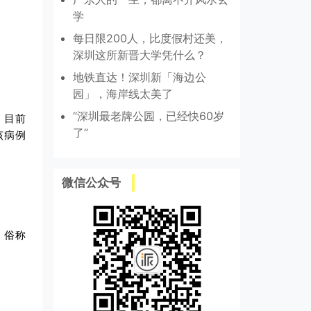
学
每日限200人，比度假村还美，
深圳这所新晋大学凭什么？
地铁直达！深圳新「海边公
园」，海岸线太美了
“深圳最老牌公园，已经快60岁
，
目前
了”
该病例
微信公众号
，俗称