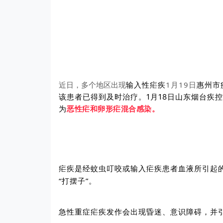
1月19日
惠州市
近日，多个地区出现
输入性疟疾
该患者已得到及时治疗。
1月18日
山东烟台疾控
为
恶性疟和卵形疟混合感染。
疟疾是经蚊虫叮咬或输入疟疾患者血液所引起
“打摆子”。
急性重症疟疾发作会出现昏迷、意识障碍，并