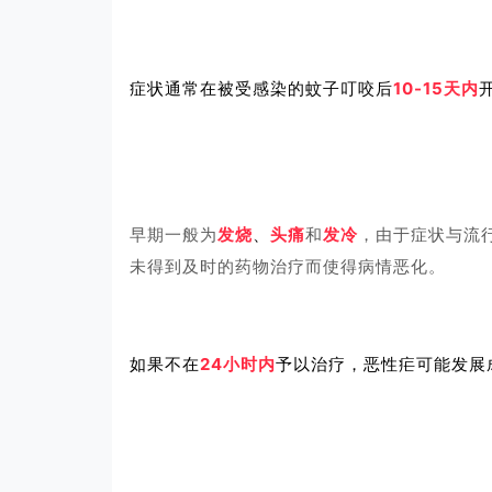
症状通常在被受感染的蚊子叮咬后
10-15天内
早期一般为
发烧
、
头
痛
和
发冷
，由于症状与流
未得到及时的药物治疗而使得病情恶化。
如果不在
24小时内
予以治疗，恶性疟可能发展