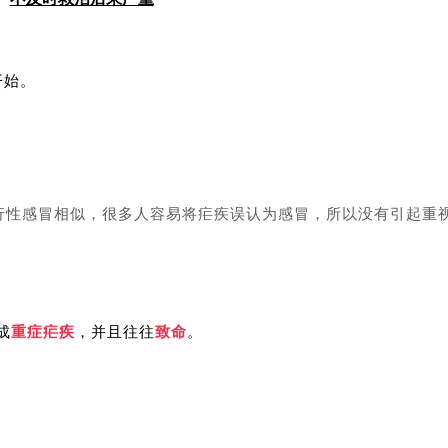
开始。
行性感冒相似，很多人容易将疟疾误认为感冒，所以没有引起重
成
重症疟疾
，并且往往
致命
。