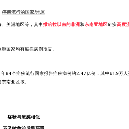
疟疾流行的国家/地区
海、美洲地区等，其中
撒哈拉以南
的非洲
和
东南亚地区
疟疾
高度
旅游国家均有疟疾病例报告。
1年84个疟疾流行国家报告疟疾病例约2.47亿例，其中61.9万
是东南亚区域。
症状与流感相似
不及时救治后果严重