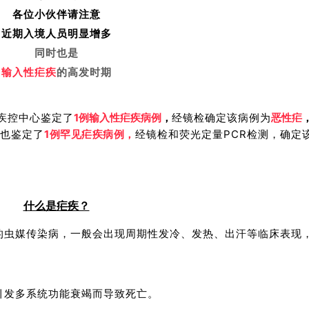
各位小伙伴请注意
近期入境人员明显增多
同时也是
输入性疟疾
的高发时期
疾控中心鉴定了
经镜检确定该病例为
1例输入性疟疾病例
，
恶性疟
也鉴定了
1例罕见疟疾病例，
经镜检和荧光定量PCR检测，
确定
什么是疟疾？
的虫媒传染病，一般会出现周期性发冷、发热、出汗等临床表现
引发多系统功能衰竭而导致死亡。