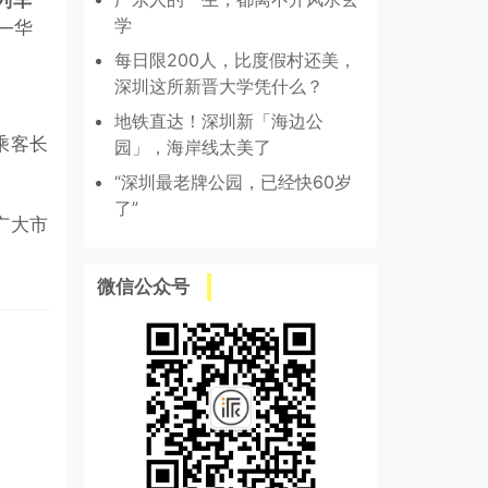
列车
学
—华
每日限200人，比度假村还美，
深圳这所新晋大学凭什么？
地铁直达！深圳新「海边公
乘客长
园」，海岸线太美了
“深圳最老牌公园，已经快60岁
了”
广大市
微信公众号