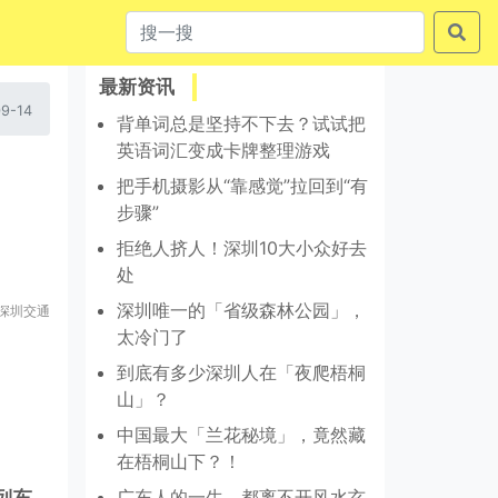
最新资讯
9-14
背单词总是坚持不下去？试试把
英语词汇变成卡牌整理游戏
把手机摄影从“靠感觉”拉回到“有
步骤”
拒绝人挤人！深圳10大小众好去
处
深圳唯一的「省级森林公园」，
深圳交通
太冷门了
到底有多少深圳人在「夜爬梧桐
山」？
中国最大「兰花秘境」，竟然藏
在梧桐山下？！
广东人的一生，都离不开风水玄