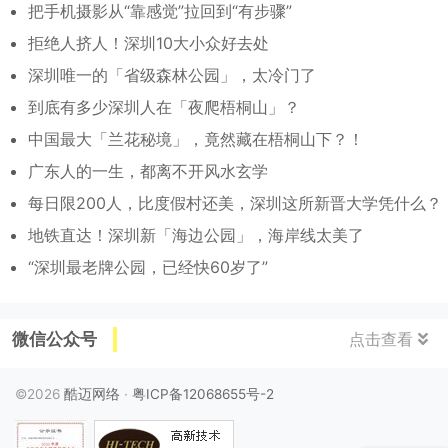
把手机摄影从“靠感觉”拉回到“有步骤”
拒绝人挤人！深圳10大小众好去处
深圳唯一的「省级森林公园」，太冷门了
到底有多少深圳人在「夜爬梧桐山」？
中国最大「兰花秘境」，竟然藏在梧桐山下？！
广东人的一生，都离不开风水玄学
每日限200人，比度假村还美，深圳这所新晋大学凭什么？
地铁直达！深圳新「海边公园」，海岸线太美了
“深圳最老牌公园，已经快60岁了”
微信公众号
点击查看
©2026
酷迈网络
·
粤ICP备12068655号-2