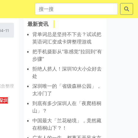
最新资讯
4-11
背单词总是坚持不下去？试试把
英语词汇变成卡牌整理游戏
把手机摄影从“靠感觉”拉回到“有
步骤”
拒绝人挤人！深圳10大小众好去
处
深圳唯一的「省级森林公园」，
综合整理
太冷门了
深圳
到底有多少深圳人在「夜爬梧桐
山」？
中国最大「兰花秘境」，竟然藏
在梧桐山下？！
广东人的一生，都离不开风水玄