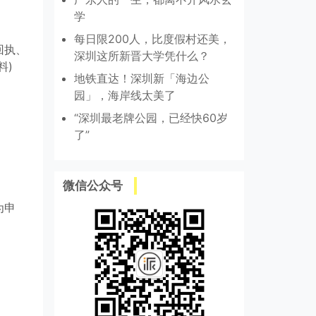
学
每日限200人，比度假村还美，
回执、
深圳这所新晋大学凭什么？
料)
地铁直达！深圳新「海边公
园」，海岸线太美了
“深圳最老牌公园，已经快60岁
了”
微信公众号
为申