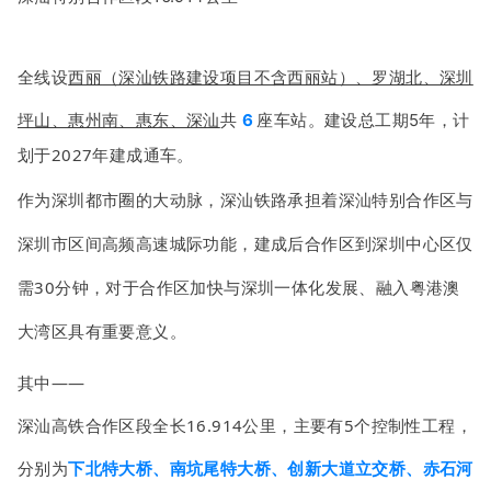
全线设
西丽
（深汕铁路建设项目不含西丽站）、罗湖北、深圳
计
坪山、惠州南、惠东、深汕
共
6
座车站。建设总工期5年，
划于2027年建成通车。
作为深圳都市圈的大动脉，深汕铁路承担着深汕特别合作区与
深圳市区间高频高速城际功能，建成后合作区到深圳中心区仅
需30分钟，对于合作区加快与深圳一体化发展、融入粤港澳
大湾区具有重要意义。
其中——
深汕高铁合作区段全长16.914公里，主要有5个控制性工程，
分别为
下北特大桥、南坑尾特大桥、创新大道立交桥、赤石河