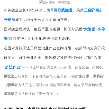
图片来源：深圳交通
新葵隧道全长182.24米，为
单洞双线隧道
。采用
三台阶四步
开挖法
施工，内设千分之八的单面下坡。
面对隧道埋深浅、偏压严重等难题，施工方采用“
大管棚+小导
管
”超前支护，同时对地表进行加固处理。
在面对开挖工法工序繁琐且作业空间有限、拱顶型钢支撑开挖
难度大、施工作业面小、围岩稳定性差等困难时，项目采用
“
多法作业
”——
（
上中台阶为全风化花岗岩，存在夹层，采用
机
械配套
进行开挖；下台阶为强风化花岗岩，采用“
多打眼，少装药
”
的
弱爆破方法
开挖，同时增加洞内围岩量测，地表采用
自动化沉
降观测
等方法确保施工安全有序。）