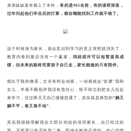
弟弟妹妹基本都上了本科，
有的是985名校，有的读研深造，
过年问起他们毕业后的打算，都自嘲能找到工作就不错了。
这个时候身为家长，就会意识到学习的意义突然就消失了，
教育内卷到最后没有一个赢家，
鸡娃或许可以短暂提高成
绩，但未来的路终究要孩子自己走，家长能做的只有陪伴。
相比于我的佛系，丈夫有时会动摇，一动摇就会“折磨”我和
女儿，半夜不睡批评我没有责任心，恨不得立刻把女儿拉起
来学习，没过两天又自己慢慢想通了，其实就是典型的
“躺又
躺不平，卷又卷不动”
。
其实我很能理解现在大部分鸡娃的深圳家长，自己吃过的
苦，不想再让孩子吃第二遍，即使会被孩子埋怨，也心甘情