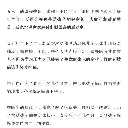
五六万的课程费用，眼都不不眨一下，那时周围也没人会提
出异议，
反而会夸你是爱孩子的好家长，大家互相鼓励赞
美，我也沉浸在这种付出型母亲的感动中。
直到初二下半年，老师突然给我发消息说儿子身体出现莫名
抽动，躺在地上干呕，整个人状态很不对，送去医院才知道
儿子
因为学习压力大已经有了焦虑躯体化的症状，同时还被
确诊为轻度抑郁。
想到自己为了卷面上的几个分数，差点把孩子搞到抑郁崩溃
的地步，心里就后悔得不得了。
在医生的建议下，我也了解了很多关于抑郁厌学的信息，为
了帮助孩子调整身体状态，直接休学了几个月，直到孩子慢
慢恢复自信才回到课堂。