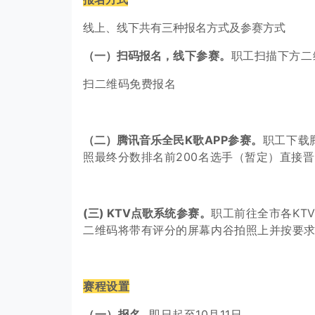
线上、线下共有三种报名方式及参赛方式
（一）扫码报名，
线下参赛。
职工扫描下方
二
扫二维码免费报名
（二）腾讯音乐全
民K歌APP参赛。
职工下
载
照最终分数排名
前200
名选手（
暂定
）
直接晋
(三) KTV点歌系
统参赛。
职工前往全市
各KT
二维码将带有评分
的屏幕内谷拍照上
并按要
赛程设置
（一）报名
即日起至
10月
11日