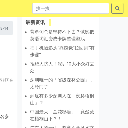
最新资讯
9-14
背单词总是坚持不下去？试试把
英语词汇变成卡牌整理游戏
把手机摄影从“靠感觉”拉回到“有
步骤”
拒绝人挤人！深圳10大小众好去
处
深圳唯一的「省级森林公园」，
深圳工会
太冷门了
到底有多少深圳人在「夜爬梧桐
山」？
中国最大「兰花秘境」，竟然藏
名参
在梧桐山下？！
广东人的一生，都离不开风水玄