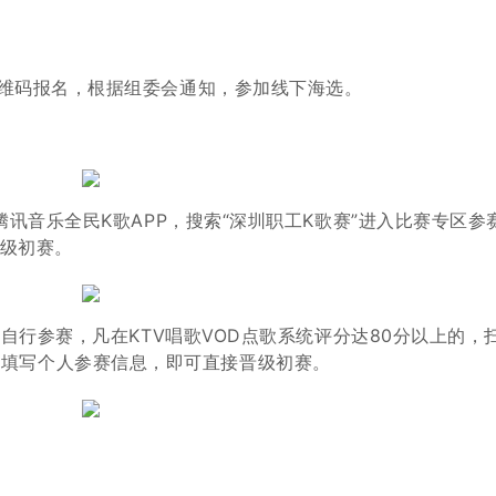
维码报名，根据组
委会通知，参加线下海选。
腾讯音乐全民K歌
APP，搜索“深圳职工
K歌赛”进入比赛专区参
级初赛。
V自行参赛，凡在
KTV唱歌VOD点歌系统
评分达80分以上的，
求填写个人参赛
信息，即可直接晋级初赛。