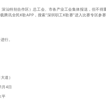
、深汕特别合作区）总工会、市各产业工会集
体报送，但不得
载腾讯全民K歌APP，搜索“
深圳职工K歌赛”进入比赛专区参
步进行。
日大道）
1月4日
水平