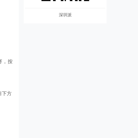
深圳派
赛，按
扫
下方